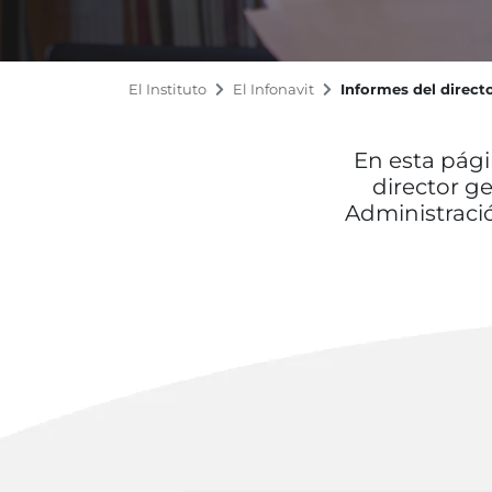
El Instituto
El Infonavit
Informes del direct
En esta pági
director g
Administració