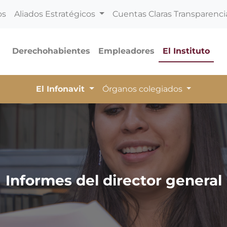
os
Aliados Estratégicos
Cuentas Claras Transparenci
Derechohabientes
Empleadores
El Instituto
El Infonavit
Órganos colegiados
Informes del director general