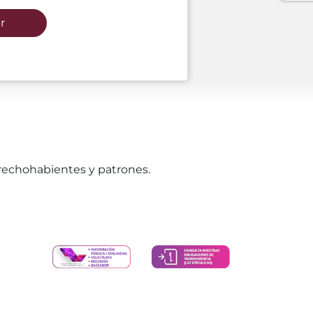
r
erechohabientes y patrones.