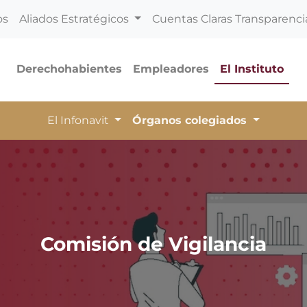
os
Aliados Estratégicos
Cuentas Claras Transparenci
Derechohabientes
Empleadores
El Instituto
El Infonavit
Órganos colegiados
Comisión de Vigilancia