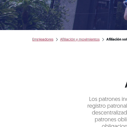
Empleadores
Afiliación y movimientos
Afiliación so
Los patrones in
registro patrona
descentralizad
patrones obli
obligacion