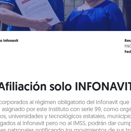
lo Infonavit
Res
FIS
Fec
Afiliación solo INFONAVI
corporados al régimen obligatorio del Infonavit qu
l asignado por este Instituto con serie 99, como or
os, universidades y tecnológicos estatales, municipi
gados al Infonavit pero no al IMSS, podrán dar cump
es patronales notificando los movimientos de sus t