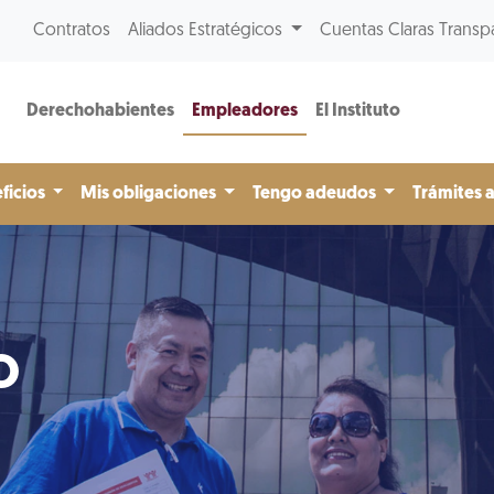
Contratos
Aliados Estratégicos
Cuentas Claras Transp
Derechohabientes
Empleadores
El Instituto
ficios
Mis obligaciones
Tengo adeudos
Trámites 
o