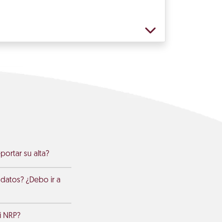
ortar su alta?
datos? ¿Debo ir a
mi NRP?