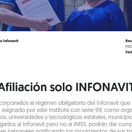
lo Infonavit
Res
FIS
Fec
Afiliación solo INFONAVI
corporados al régimen obligatorio del Infonavit qu
l asignado por este Instituto con serie 99, como or
os, universidades y tecnológicos estatales, municipi
gados al Infonavit pero no al IMSS, podrán dar cump
es patronales notificando los movimientos de sus t