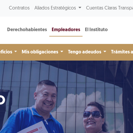
Contratos
Aliados Estratégicos
Cuentas Claras Transp
Derechohabientes
Empleadores
El Instituto
ficios
Mis obligaciones
Tengo adeudos
Trámites 
o