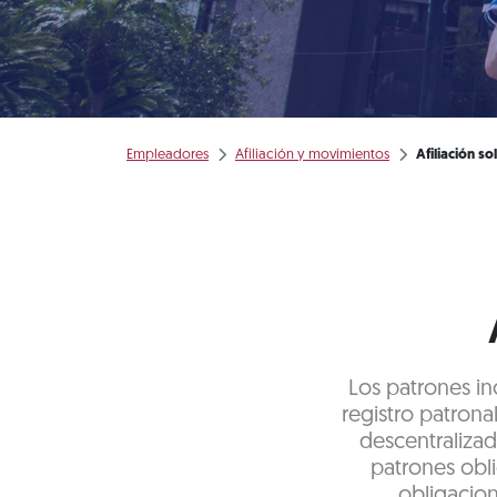
Empleadores
Afiliación y movimientos
Afiliación so
Los patrones in
registro patrona
descentralizad
patrones obli
obligacion