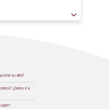
ortar su alta?
datos? ¿Debo ir a
mi NRP?