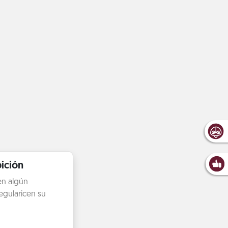
ición
en algún
egularicen su