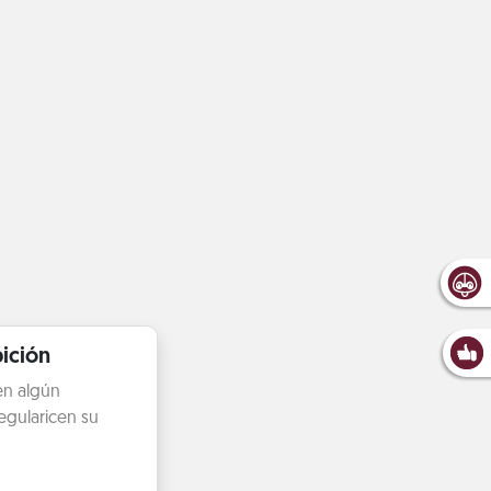
ición
en algún
egularicen su