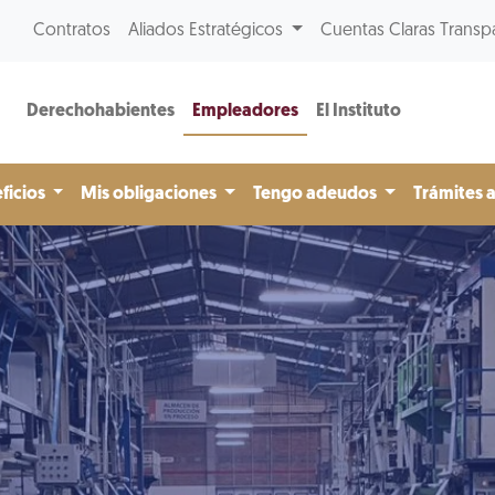
Contratos
Aliados Estratégicos
Cuentas Claras Transp
Derechohabientes
Empleadores
El Instituto
ficios
Mis obligaciones
Tengo adeudos
Trámites 