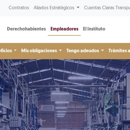
Contratos
Aliados Estratégicos
Cuentas Claras Transp
Derechohabientes
Empleadores
El Instituto
ficios
Mis obligaciones
Tengo adeudos
Trámites 