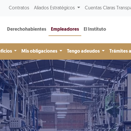
Contratos
Aliados Estratégicos
Cuentas Claras Transp
Derechohabientes
Empleadores
El Instituto
ficios
Mis obligaciones
Tengo adeudos
Trámites 