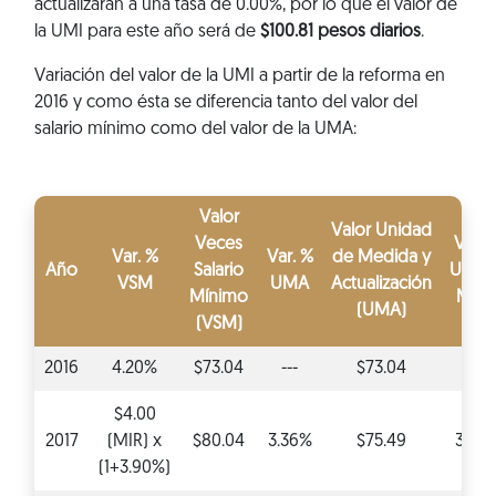
actualizarán a una tasa de 0.00%, por lo que el valor de
la UMI para este año será de
$100.81 pesos diarios
.
Variación del valor de la UMI a partir de la reforma en
2016 y como ésta se diferencia tanto del valor del
salario mínimo como del valor de la UMA:
Valor
Valor Unidad
Veces
Var. 
Var. %
Var. %
de Medida y
Año
Salario
Unid
VSM
UMA
Actualización
Mínimo
Mixt
(UMA)
(VSM)
2016
4.20%
$73.04
---
$73.04
---
$4.00
2017
(MIR) x
$80.04
3.36%
$75.49
3.36
(1+3.90%)