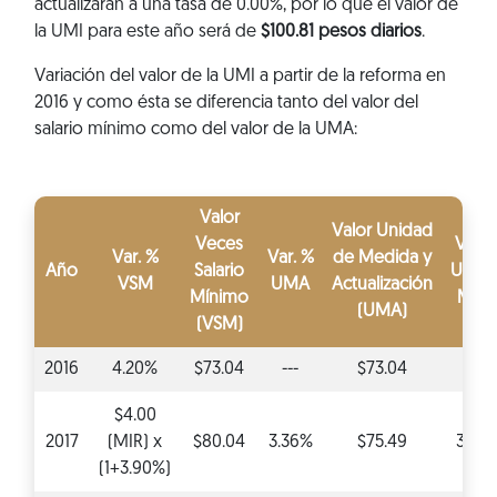
actualizarán a una tasa de 0.00%, por lo que el valor de
la UMI para este año será de
$100.81 pesos diarios
.
Variación del valor de la UMI a partir de la reforma en
2016 y como ésta se diferencia tanto del valor del
salario mínimo como del valor de la UMA:
Valor
Valor Unidad
Veces
Var. 
Var. %
Var. %
de Medida y
Año
Salario
Unid
VSM
UMA
Actualización
Mínimo
Mixt
(UMA)
(VSM)
2016
4.20%
$73.04
---
$73.04
---
$4.00
2017
(MIR) x
$80.04
3.36%
$75.49
3.36
(1+3.90%)