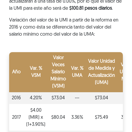
actualizarán a una tasa de 0.00%, por lo que el valor de
la UMI para este año será de
$100.81 pesos diarios
.
Variación del valor de la UMI a partir de la reforma en
2016 y como ésta se diferencia tanto del valor del
salario mínimo como del valor de la UMA:
Valor
Valor Unidad
Veces
Var. 
Var. %
Var. %
de Medida y
Año
Salario
Unid
VSM
UMA
Actualización
Mínimo
Mixt
(UMA)
(VSM)
2016
4.20%
$73.04
---
$73.04
---
$4.00
2017
(MIR) x
$80.04
3.36%
$75.49
3.36
(1+3.90%)