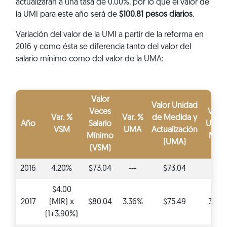
actualizarán a una tasa de 0.00%, por lo que el valor de
la UMI para este año será de
$100.81 pesos diarios
.
Variación del valor de la UMI a partir de la reforma en
2016 y como ésta se diferencia tanto del valor del
salario mínimo como del valor de la UMA:
Valor
Valor Unidad
Veces
Var. 
Var. %
Var. %
de Medida y
Año
Salario
Unid
VSM
UMA
Actualización
Mínimo
Mixt
(UMA)
(VSM)
2016
4.20%
$73.04
---
$73.04
---
$4.00
2017
(MIR) x
$80.04
3.36%
$75.49
3.36
(1+3.90%)