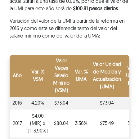
actualizarán a una tasa de 0.00%, por lo que el valor de
la UMI para este año será de
$100.81 pesos diarios
.
Variación del valor de la UMI a partir de la reforma en
2016 y como ésta se diferencia tanto del valor del
salario mínimo como del valor de la UMA:
Valor
Valor Unidad
Veces
Var. 
Var. %
Var. %
de Medida y
Año
Salario
Unid
VSM
UMA
Actualización
Mínimo
Mixt
(UMA)
(VSM)
2016
4.20%
$73.04
---
$73.04
---
$4.00
2017
(MIR) x
$80.04
3.36%
$75.49
3.36
(1+3.90%)