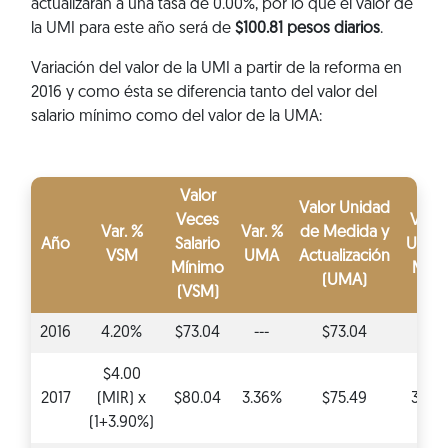
actualizarán a una tasa de 0.00%, por lo que el valor de
la UMI para este año será de
$100.81 pesos diarios
.
Variación del valor de la UMI a partir de la reforma en
2016 y como ésta se diferencia tanto del valor del
salario mínimo como del valor de la UMA:
Valor
Valor Unidad
Veces
Var. 
Var. %
Var. %
de Medida y
Año
Salario
Unid
VSM
UMA
Actualización
Mínimo
Mixt
(UMA)
(VSM)
2016
4.20%
$73.04
---
$73.04
---
$4.00
2017
(MIR) x
$80.04
3.36%
$75.49
3.36
(1+3.90%)