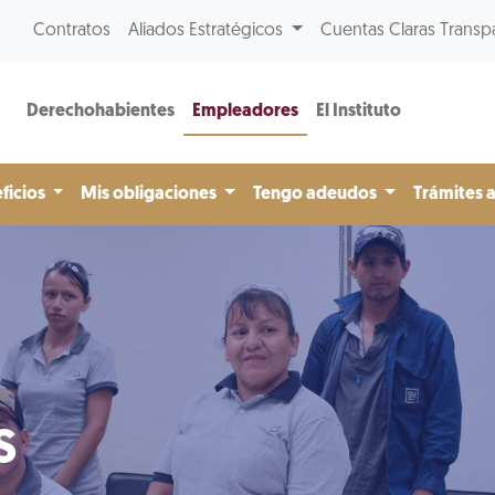
Contratos
Aliados Estratégicos
Cuentas Claras Transp
Derechohabientes
Empleadores
El Instituto
ficios
Mis obligaciones
Tengo adeudos
Trámites 
s