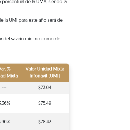
o porcentual de la UMA, siendo la
 de la UMI para este año será de
lor del salario mínimo como del
Var. %
Valor Unidad Mixta
ad Mixta
Infonavit (UMI)
---
$73.04
3.36%
$75.49
3.90%
$78.43