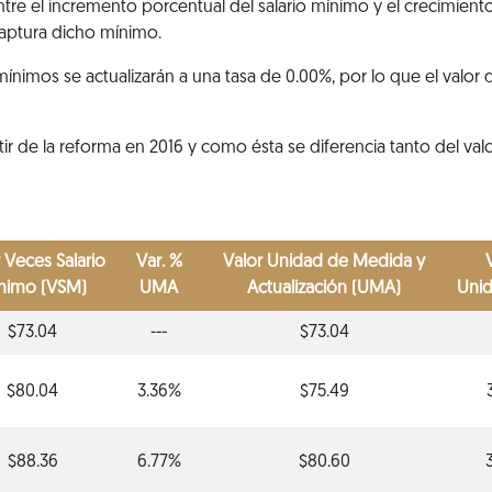
ntre el incremento porcentual del salario mínimo y el crecimient
captura dicho mínimo.
 mínimos se actualizarán a una tasa de 0.00%, por lo que el valor
rtir de la reforma en 2016 y como ésta se diferencia tanto del va
 Veces Salario
Var. %
Valor Unidad de Medida y
nimo (VSM)
UMA
Actualización (UMA)
Unid
$73.04
---
$73.04
$80.04
3.36%
$75.49
$88.36
6.77%
$80.60