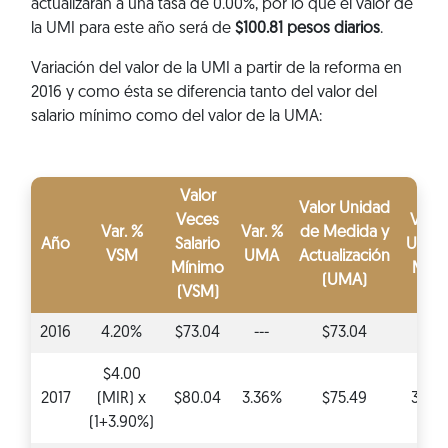
actualizarán a una tasa de 0.00%, por lo que el valor de
la UMI para este año será de
$100.81 pesos diarios
.
Variación del valor de la UMI a partir de la reforma en
2016 y como ésta se diferencia tanto del valor del
salario mínimo como del valor de la UMA:
Valor
Valor Unidad
Veces
Var. 
Var. %
Var. %
de Medida y
Año
Salario
Unid
VSM
UMA
Actualización
Mínimo
Mixt
(UMA)
(VSM)
2016
4.20%
$73.04
---
$73.04
---
$4.00
2017
(MIR) x
$80.04
3.36%
$75.49
3.36
(1+3.90%)