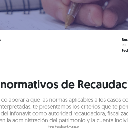
s
Res
REC
Fec
s normativos de Recaudaci
e colaborar a que las normas aplicables a los casos c
terpretadas, te presentamos los criterios que te pe
 del infonavit como autoridad recaudadora, fiscaliza
en la administración del patrimonio y la cuenta indivi
trabajadores.