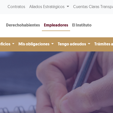
Contratos
Aliados Estratégicos
Cuentas Claras Transp
Derechohabientes
Empleadores
El Instituto
ficios
Mis obligaciones
Tengo adeudos
Trámites 