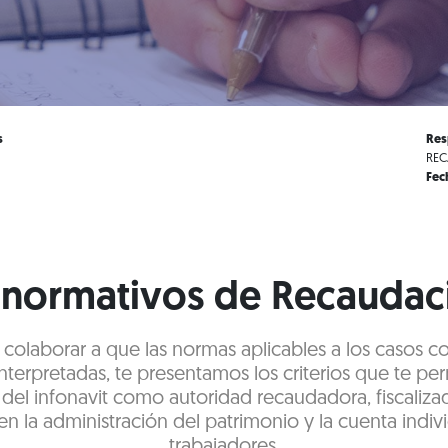
s
Res
REC
Fec
s normativos de Recaudaci
e colaborar a que las normas aplicables a los casos c
terpretadas, te presentamos los criterios que te pe
 del infonavit como autoridad recaudadora, fiscaliza
en la administración del patrimonio y la cuenta indivi
trabajadores.