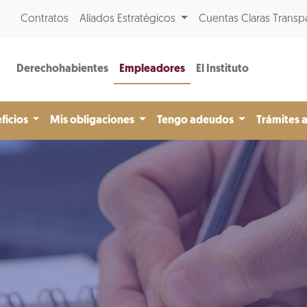
Contratos
Aliados Estratégicos
Cuentas Claras Transp
Derechohabientes
Empleadores
El Instituto
ficios
Mis obligaciones
Tengo adeudos
Trámites 