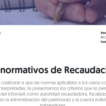
s
Res
REC
Fec
s normativos de Recaudaci
e colaborar a que las normas aplicables a los casos c
terpretadas, te presentamos los criterios que te pe
 del infonavit como autoridad recaudadora, fiscaliza
en la administración del patrimonio y la cuenta indivi
trabajadores.