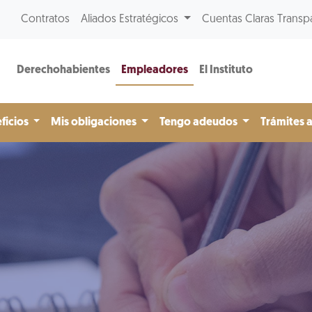
Contratos
Aliados Estratégicos
Cuentas Claras Transp
Derechohabientes
Empleadores
El Instituto
ficios
Mis obligaciones
Tengo adeudos
Trámites 