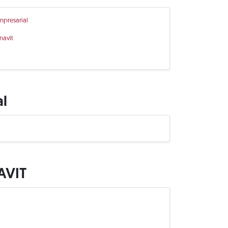
mpresarial
navit
al
AVIT