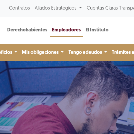
Contratos
Aliados Estratégicos
Cuentas Claras Transp
Derechohabientes
Empleadores
El Instituto
ficios
Mis obligaciones
Tengo adeudos
Trámites 