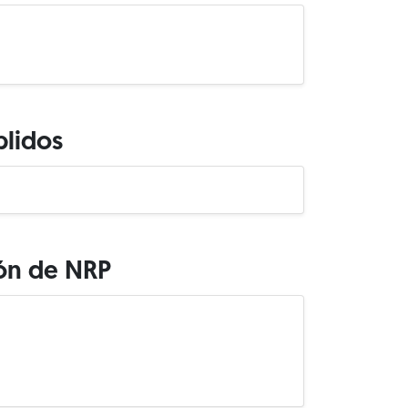
plidos
ión de NRP