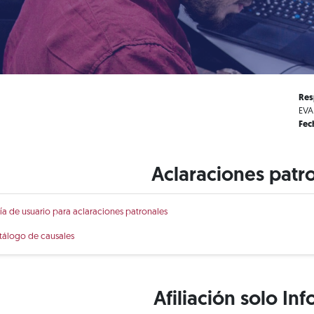
Res
EVA
Fec
Aclaraciones patr
ía de usuario para aclaraciones patronales
tálogo de causales
Afiliación solo Inf