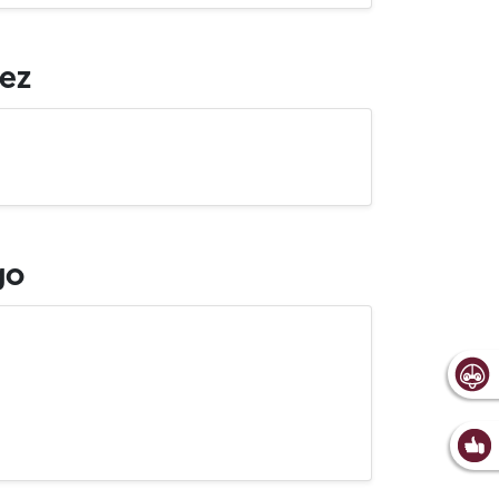
iez
go