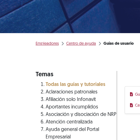
Empleadores
Centro de ayuda
Guías de usuario
Temas
Todas las guías y tutoriales
Aclaraciones patronales
Gu
Afiliación solo Infonavit
Ca
Aportantes incumplidos
Asociación y disociación de NRP
Atención centralizada
Ayuda general del Portal
Empresarial