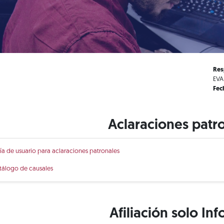
Res
EVA
Fec
Aclaraciones patr
ía de usuario para aclaraciones patronales
tálogo de causales
Afiliación solo Inf