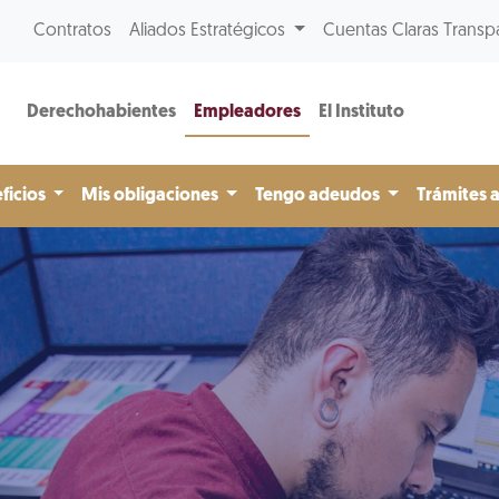
Contratos
Aliados Estratégicos
Cuentas Claras Transp
Derechohabientes
Empleadores
El Instituto
ficios
Mis obligaciones
Tengo adeudos
Trámites 