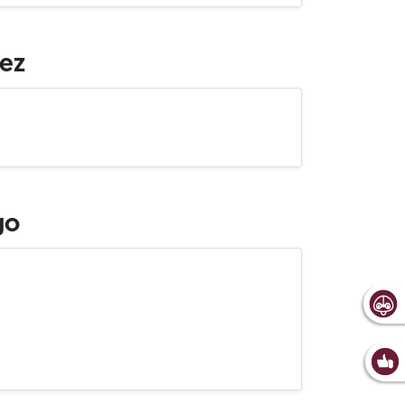
iez
go