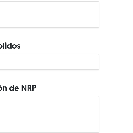
plidos
ión de NRP