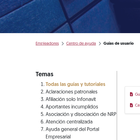
Empleadores
Centro de ayuda
Guías de usuario
Temas
Todas las guías y tutoriales
Aclaraciones patronales
Gu
Afiliación solo Infonavit
Ca
Aportantes incumplidos
Asociación y disociación de NRP
Atención centralizada
Ayuda general del Portal
Empresarial