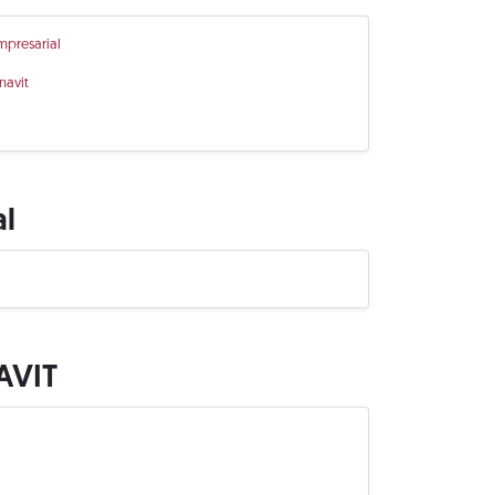
mpresarial
navit
al
AVIT