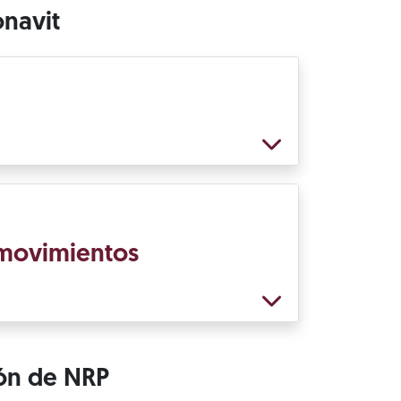
onavit
e movimientos
ión de NRP