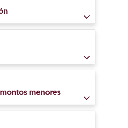
ión
e montos menores