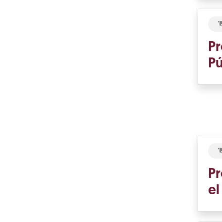
Pr
Pú
Pr
el