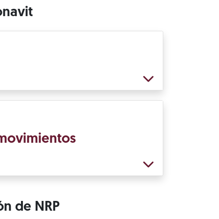
onavit
e movimientos
ión de NRP