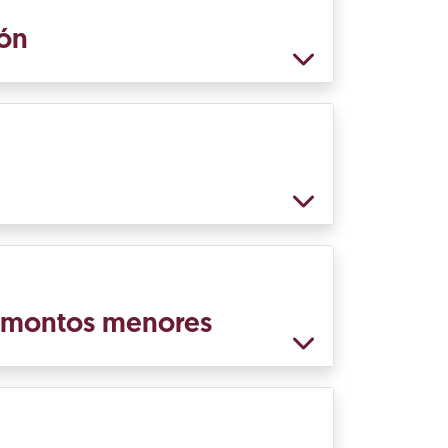
ión
e montos menores