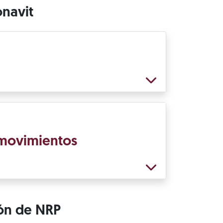
onavit
e movimientos
ión de NRP