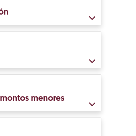
ión
e montos menores