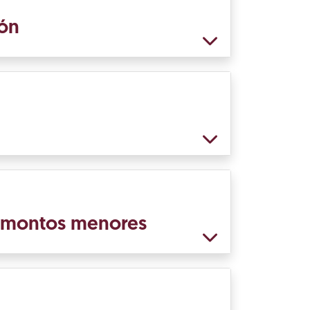
ión
e montos menores