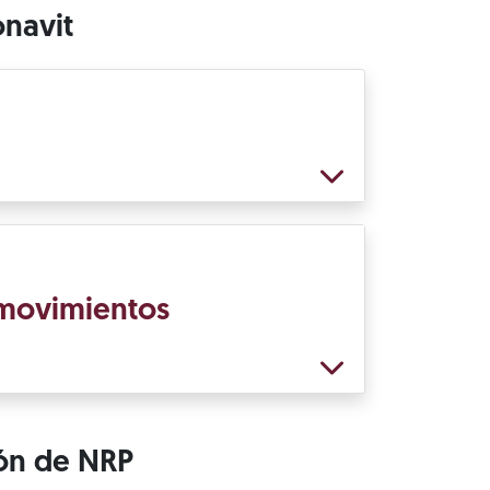
onavit
e movimientos
ión de NRP