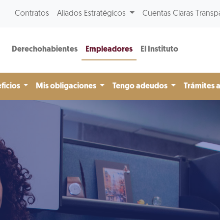
Contratos
Aliados Estratégicos
Cuentas Claras Transp
Derechohabientes
Empleadores
El Instituto
ficios
Mis obligaciones
Tengo adeudos
Trámites 