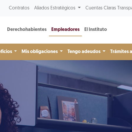
Contratos
Aliados Estratégicos
Cuentas Claras Transp
Derechohabientes
Empleadores
El Instituto
ficios
Mis obligaciones
Tengo adeudos
Trámites 