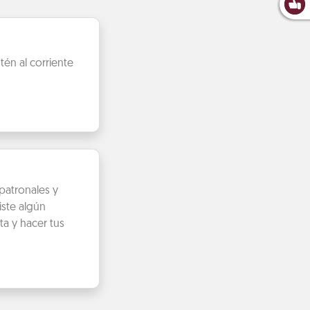
én al corriente
patronales y
iste algún
ta y hacer tus