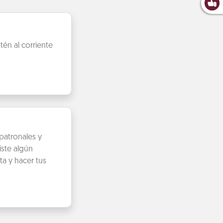
én al corriente
patronales y
iste algún
ta y hacer tus