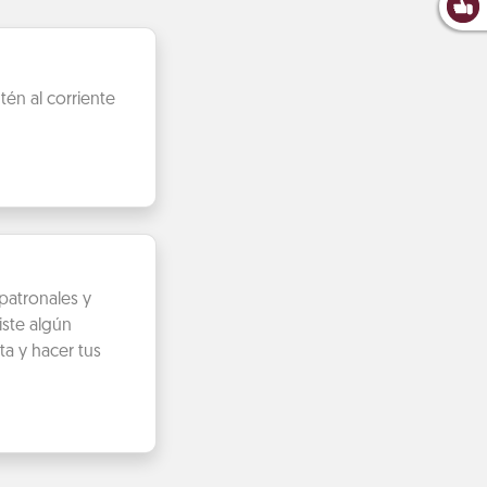
én al corriente
patronales y
iste algún
ta y hacer tus