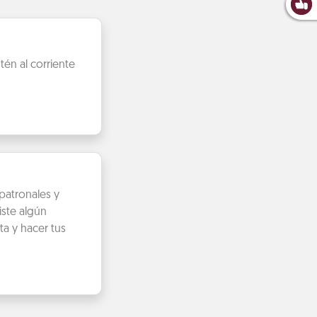
én al corriente
patronales y
iste algún
ta y hacer tus