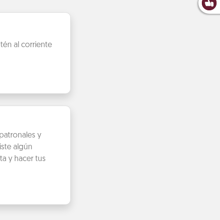
én al corriente
patronales y
iste algún
ta y hacer tus