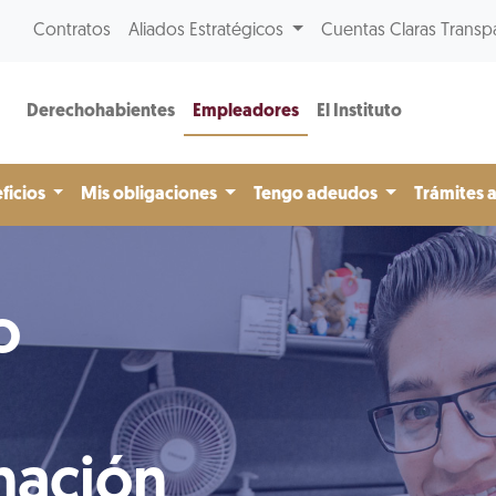
Contratos
Aliados Estratégicos
Cuentas Claras Transp
Derechohabientes
Empleadores
El Instituto
ficios
Mis obligaciones
Tengo adeudos
Trámites 
o
nación