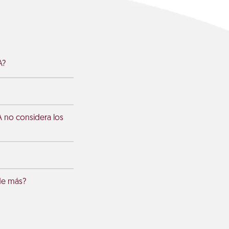
A?
A no considera los
 de más?