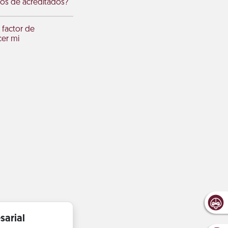
sos de acreditados?
 factor de
cer mi
sarial