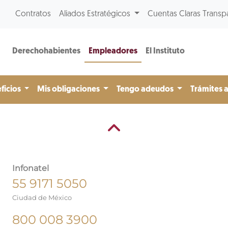
Contratos
Aliados Estratégicos
Cuentas Claras Transp
Derechohabientes
Empleadores
El Instituto
ficios
Mis obligaciones
Tengo adeudos
Trámites 
Infonatel
55 9171 5050
Ciudad de México
800 008 3900