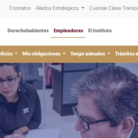
Contratos
Aliados Estratégicos
Cuentas Claras Transp
Derechohabientes
Empleadores
El Instituto
ficios
Mis obligaciones
Tengo adeudos
Trámites 