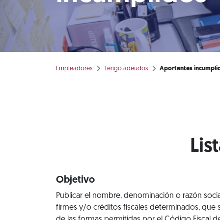
Empleadores
Tengo adeudos
Aportantes incumpli
Lis
Objetivo
Publicar el nombre, denominación o razón socia
firmes y/o créditos fiscales determinados, que
de las formas permitidas por el Código Fiscal de