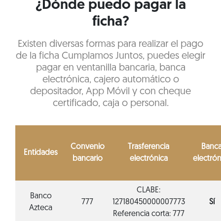
¿Dónde puedo pagar la
ficha?
Existen diversas formas para realizar el pago
de la ficha Cumplamos Juntos, puedes elegir
pagar en ventanilla bancaria, banca
electrónica, cajero automático o
depositador, App Móvil y con cheque
certificado, caja o personal.
Convenio
Trasferencia
Banc
Entidades
bancario
electrónica
electrón
CLABE:
Banco
777
127180450000007773
Sí
Azteca
Referencia corta: 777