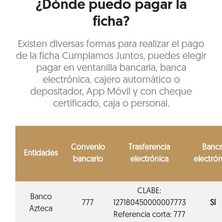
¿Dónde puedo pagar la
ficha?
Existen diversas formas para realizar el pago
de la ficha Cumplamos Juntos, puedes elegir
pagar en ventanilla bancaria, banca
electrónica, cajero automático o
depositador, App Móvil y con cheque
certificado, caja o personal.
Convenio
Trasferencia
Banc
Entidades
bancario
electrónica
electrón
CLABE:
Banco
777
127180450000007773
Sí
Azteca
Referencia corta: 777