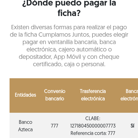
¿Dónde puedo pagar la
ficha?
Existen diversas formas para realizar el pago
de la ficha Cumplamos Juntos, puedes elegir
pagar en ventanilla bancaria, banca
electrónica, cajero automático o
depositador, App Móvil y con cheque
certificado, caja o personal.
Convenio
Trasferencia
Banc
Entidades
bancario
electrónica
electrón
CLABE:
Banco
777
127180450000007773
Sí
Azteca
Referencia corta: 777