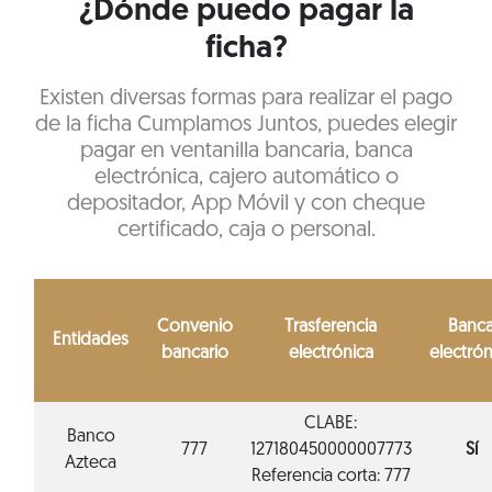
¿Dónde puedo pagar la
ficha?
Existen diversas formas para realizar el pago
de la ficha Cumplamos Juntos, puedes elegir
pagar en ventanilla bancaria, banca
electrónica, cajero automático o
depositador, App Móvil y con cheque
certificado, caja o personal.
Convenio
Trasferencia
Banc
Entidades
bancario
electrónica
electrón
CLABE:
Banco
777
127180450000007773
Sí
Azteca
Referencia corta: 777