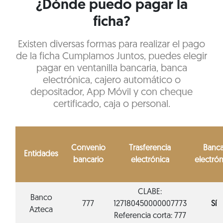
¿Dónde puedo pagar la
ficha?
Existen diversas formas para realizar el pago
de la ficha Cumplamos Juntos, puedes elegir
pagar en ventanilla bancaria, banca
electrónica, cajero automático o
depositador, App Móvil y con cheque
certificado, caja o personal.
Convenio
Trasferencia
Banc
Entidades
bancario
electrónica
electrón
CLABE:
Banco
777
127180450000007773
Sí
Azteca
Referencia corta: 777