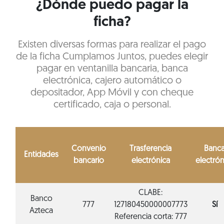
¿Dónde puedo pagar la
ficha?
Existen diversas formas para realizar el pago
de la ficha Cumplamos Juntos, puedes elegir
pagar en ventanilla bancaria, banca
electrónica, cajero automático o
depositador, App Móvil y con cheque
certificado, caja o personal.
Convenio
Trasferencia
Banc
Entidades
bancario
electrónica
electrón
CLABE:
Banco
777
127180450000007773
Sí
Azteca
Referencia corta: 777