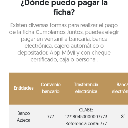
¿Dónde puedo pagar la
ficha?
Existen diversas formas para realizar el pago
de la ficha Cumplamos Juntos, puedes elegir
pagar en ventanilla bancaria, banca
electrónica, cajero automático o
depositador, App Móvil y con cheque
certificado, caja o personal.
Convenio
Trasferencia
Banc
Entidades
bancario
electrónica
electrón
CLABE:
Banco
777
127180450000007773
Sí
Azteca
Referencia corta: 777