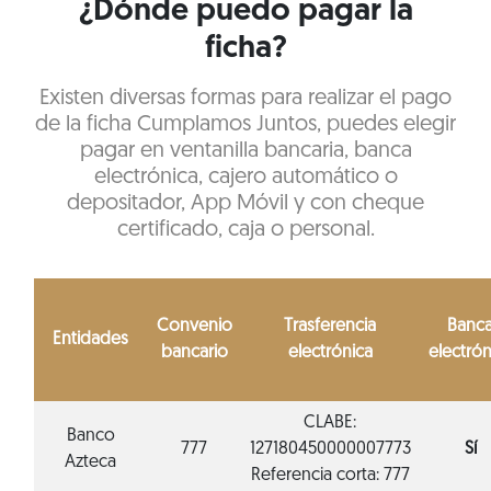
¿Dónde puedo pagar la
ficha?
Existen diversas formas para realizar el pago
de la ficha Cumplamos Juntos, puedes elegir
pagar en ventanilla bancaria, banca
electrónica, cajero automático o
depositador, App Móvil y con cheque
certificado, caja o personal.
Convenio
Trasferencia
Banc
Entidades
bancario
electrónica
electrón
CLABE:
Banco
777
127180450000007773
Sí
Azteca
Referencia corta: 777