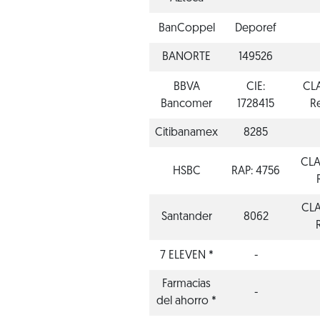
BanCoppel
Deporef
BANORTE
149526
BBVA
CIE:
CLA
Bancomer
1728415
Re
Citibanamex
8285
CLA
HSBC
RAP: 4756
CLA
Santander
8062
7 ELEVEN *
-
Farmacias
-
del ahorro *