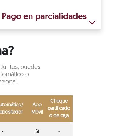
: Pago en parcialidades
ha?
s Juntos, puedes
automático o
rsonal.
Cheque
automático/
App
certificado
depositador
Móvil
o de caja
-
Sí
-