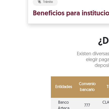
Trámite
Beneficios para instituci
¿D
Existen diversa
elegir paga
deposi
Convenio
Entidades
T
bancario
Banco
CLA
777
Azteca