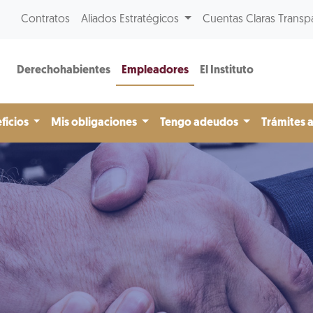
Contratos
Aliados Estratégicos
Cuentas Claras Transp
Derechohabientes
Empleadores
El Instituto
ficios
Mis obligaciones
Tengo adeudos
Trámites 