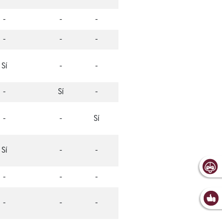
-
-
-
-
-
-
Sí
-
-
-
Sí
-
-
-
Sí
Sí
-
-
-
-
-
-
-
-