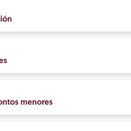
ción
es
ontos menores