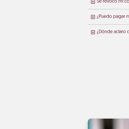
Se revocó mi c
¿Puedo pagar mi
¿Dónde aclaro 