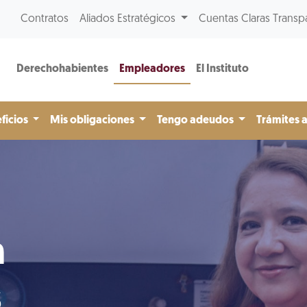
Contratos
Aliados Estratégicos
Cuentas Claras Transp
Derechohabientes
Empleadores
El Instituto
ficios
Mis obligaciones
Tengo adeudos
Trámites 
n
s