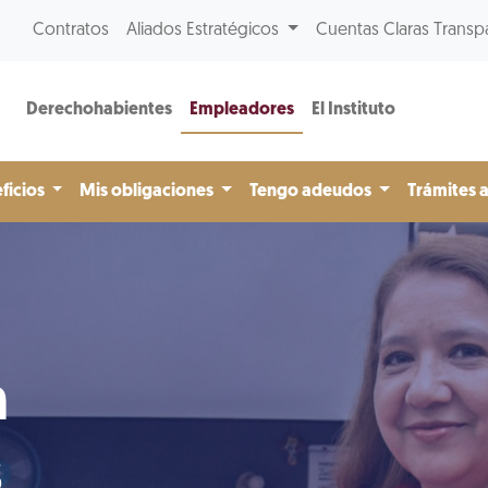
Contratos
Aliados Estratégicos
Cuentas Claras Transp
Derechohabientes
Empleadores
El Instituto
ficios
Mis obligaciones
Tengo adeudos
Trámites 
n
s