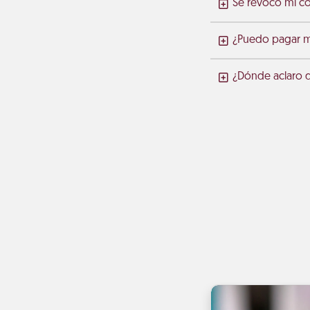
Se revocó mi c
¿Puedo pagar mi
¿Dónde aclaro 