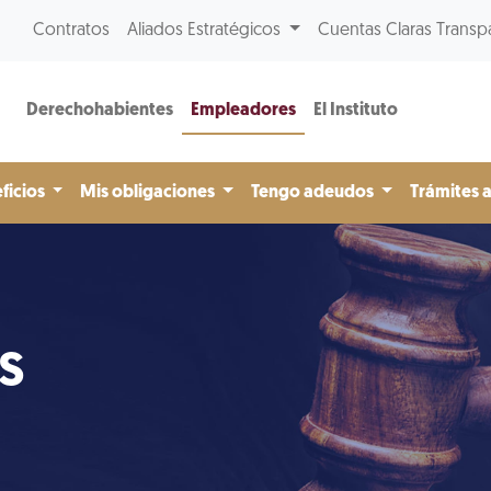
Contratos
Aliados Estratégicos
Cuentas Claras Transp
Derechohabientes
Empleadores
El Instituto
ficios
Mis obligaciones
Tengo adeudos
Trámites 
s